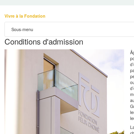
Vivre à la Fondation
Sous-menu
Conditions d'admission
Â
po
d
pa
pe
o
d’
m
a
G
le
l
La
ch