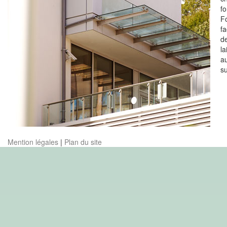
f
F
f
de
la
a
su
Mention légales
|
Plan du site